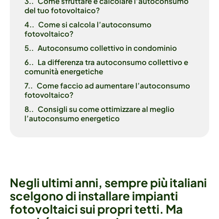
3.
Come sfruttare e calcolare l’autoconsumo
del tuo fotovoltaico?
4.
Come si calcola l’autoconsumo
fotovoltaico?
5.
Autoconsumo collettivo in condominio
6.
La differenza tra autoconsumo collettivo e
comunità energetiche
7.
Come faccio ad aumentare l’autoconsumo
fotovoltaico?
8.
Consigli su come ottimizzare al meglio
l’autoconsumo energetico
Negli
ultimi
anni,
sempre
più
italiani
scelgono
di
installare
impianti
fotovoltaici
sui
propri
tetti.
Ma