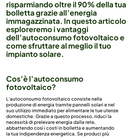
risparmiando
oltre
il
90%
della
tua
bolletta
grazie
all’energia
immagazzinata.
In
questo
articolo
esploreremo
i
vantaggi
dell’autoconsumo
fotovoltaico
e
come
sfruttare
al
meglio
il
tuo
impianto
solare.
Cos’è l’autoconsumo
fotovoltaico?
L’autoconsumo fotovoltaico consiste nella
produzione di energia tramite pannelli solari e nel
suo utilizzo immediato per alimentare le tue utenze
domestiche. Grazie a questo processo, riduci la
necessità di prelevare energia dalla rete,
abbattendo così i costi in bolletta e aumentando
la tua indipendenza energetica. Se produci più