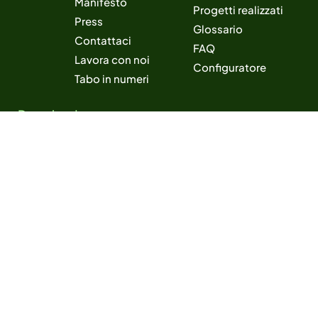
Manifesto
Progetti realizzati
Press
Glossario
Contattaci
FAQ
Lavora con noi
Configuratore
Tabo in numeri
Download
Company Profile
Press Kit
Brand Manual
Follow us