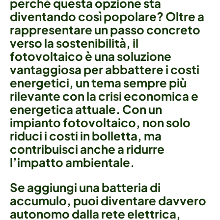
perché
questa
opzione
sta
diventando
così
popolare?
Oltre
a
rappresentare
un
passo
concreto
verso
la
sostenibilità,
il
fotovoltaico
è
una
soluzione
vantaggiosa
per
abbattere
i
costi
energetici,
un
tema
sempre
più
rilevante
con
la
crisi
economica
e
energetica
attuale.
Con
un
impianto
fotovoltaico,
non
solo
riduci
i
costi
in
bolletta,
ma
contribuisci
anche
a
ridurre
l’impatto
ambientale.
Se
aggiungi
una
batteria
di
accumulo,
puoi
diventare
davvero
autonomo
dalla
rete
elettrica,