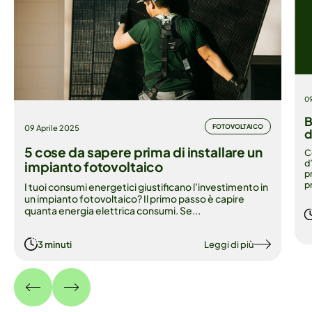
09
09
09
I
B
I
FOTOVOLTAICO
09 Aprile 2025
m
d
i
5 cose da sapere prima di installare un
C
C
Il
U
d
c
impianto fotovoltaico
l’
p
Un
pr
I tuoi consumi energetici giustificano l’investimento in
un impianto fotovoltaico? Il primo passo è capire
quanta energia elettrica consumi. Se...
3 minuti
Leggi di più