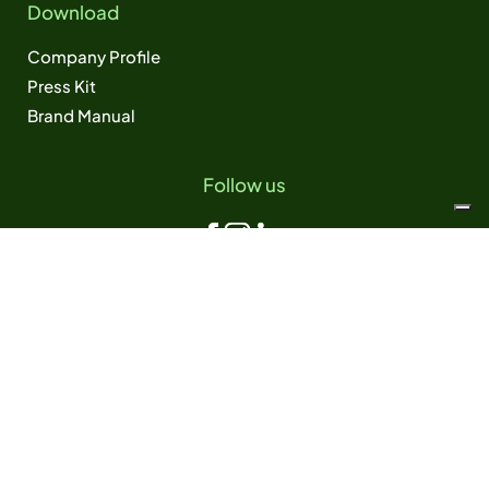
Download
Company Profile
Press Kit
Brand Manual
Follow us
TABO ENERGIA S.p.A.
Partita IVA e Codice Fiscale 05365820264
Sede legale in Via Galileo Galilei 5, 31057 Silea (TV)
Capitale Sociale 150.000€ int. versato
Società soggetta a direzione e coordinamento di NUR S.r.l.
Copyright © 2026 - Tutti i diritti riservati