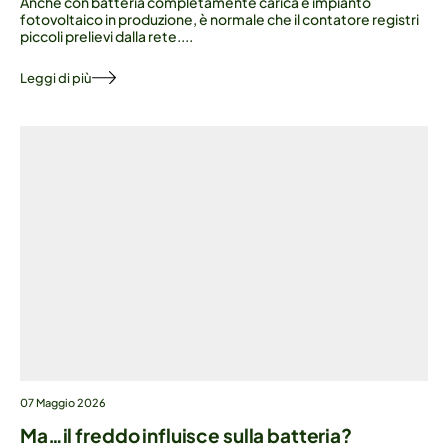
Anche con batteria completamente carica e impianto
fotovoltaico in produzione, è normale che il contatore registri
piccoli prelievi dalla rete....
Leggi di più
07 Maggio 2026
Ma…il freddo influisce sulla batteria?