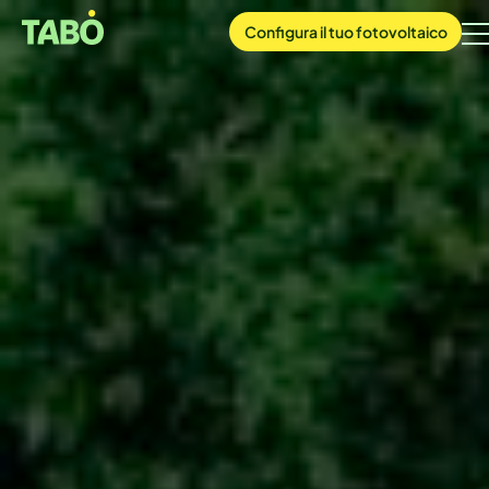
Configura
il tuo
fotovoltaico