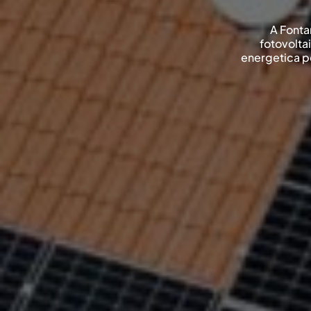
A Fonta
fotovolta
energetica p