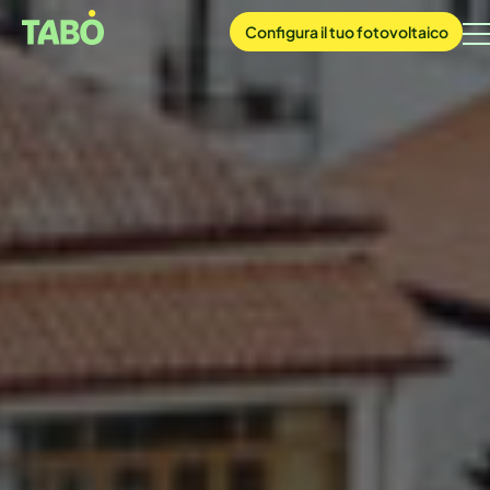
Configura
il tuo
fotovoltaico