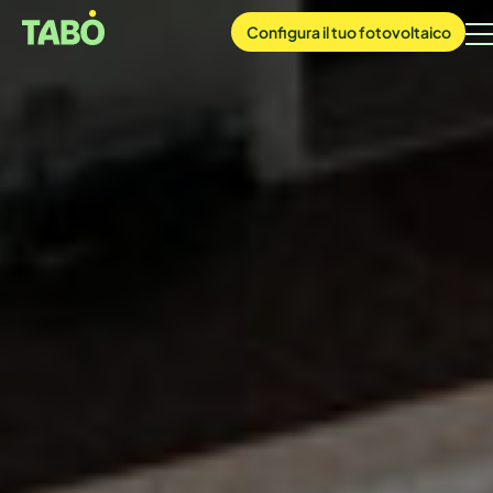
Configura
il tuo
fotovoltaico