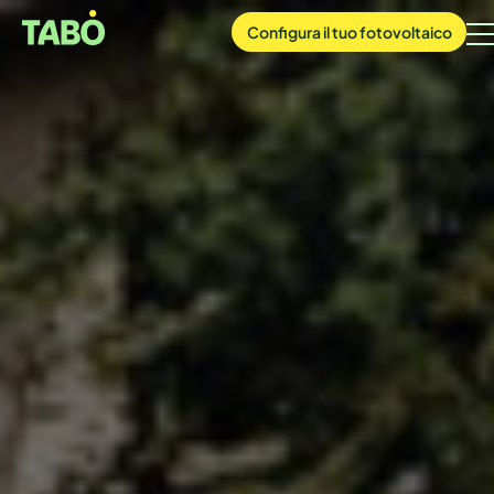
Configura
il tuo
fotovoltaico