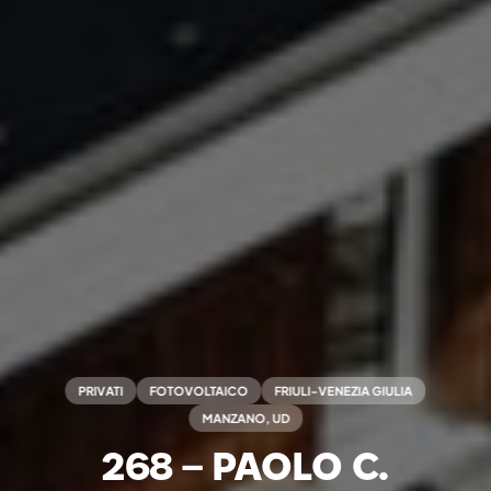
PRIVATI
FOTOVOLTAICO
FRIULI-VENEZIA GIULIA
MANZANO, UD
268 – PAOLO C.