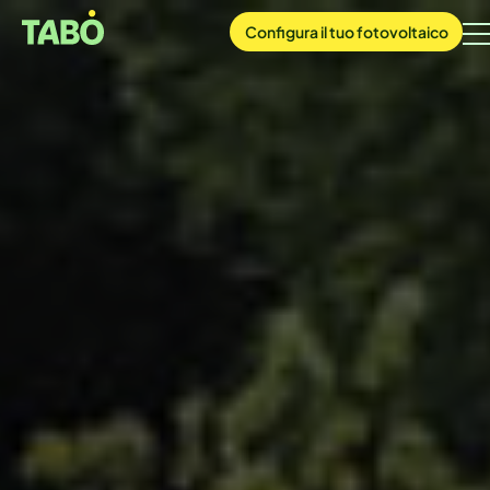
Configura
il tuo
fotovoltaico