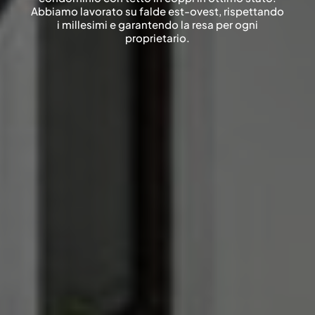
Abbiamo lavorato su falde est-ovest, rispettando
i millesimi e garantendo la resa per ogni
proprietario.