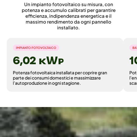
Un impianto fotovoltaico su misura, con
potenza e accumulo calibrati per garantire
efficienza, indipendenza energetica e il
massimo rendimento da ogni pannello
installato.
IMPIANTO FOTOVOLTAICO
BA
6,02 ©
Potenza fotovoltaica installata per coprire gran
Pot
parte dei consumi domestici e massimizzare
l’e
l’autoproduzione in ogni stagione.
sca