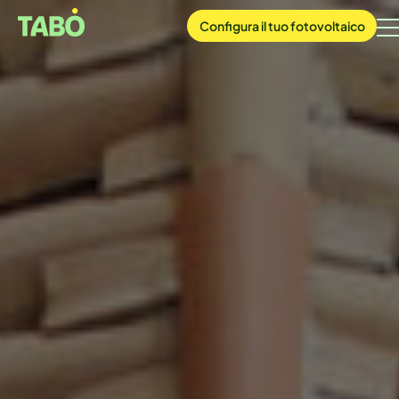
Configura
il tuo
fotovoltaico