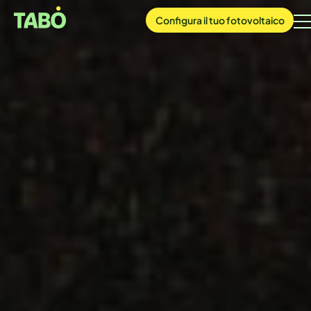
Configura
il tuo
fotovoltaico