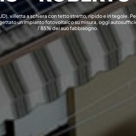
D), villetta a schiera con tetto stretto, ripido e in tegole. 
ttato un impianto fotovoltaico su misura, oggi autosuffici
l’85% del suo fabbisogno.