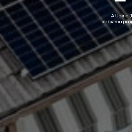
A Udine (U
abbiamo proge